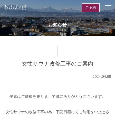
ご予約
toggl
navig
お知らせ
女性サウナ改修工事のご案内
2024.04.09
平素はご愛顧を賜りまして誠にありがとうございます。
女性サウナの改修工事の為、下記日程にてご利用を中止とさ