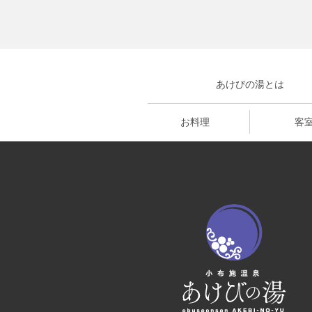
あけびの湯とは
お料理
客